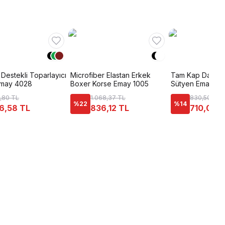
Destekli Toparlayıcı
Microfiber Elastan Erkek
Tam Kap Dantelli
Emay 4028
Boxer Korse Emay 1005
Sütyen Emay 17
,80 TL
1.068,37 TL
830,50 TL
%
22
%
14
6,58 TL
836,12 TL
710,08 