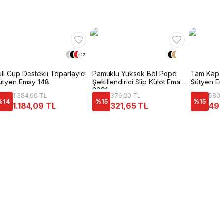
+
17
ull Cup Destekli Toparlayıcı
Pamuklu Yüksek Bel Popo
Tam Kap 
ütyen Emay 148
Şekillendirici Slip Külot Emay
Sütyen 
2001
1.384,90 TL
376,20 TL
580
%
14
%
15
%
15
1.184,09 TL
321,65 TL
49