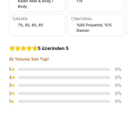
Kadın Atlet & Body /
176
Body
BEDEN
MATERYAL
75, 90, 80, 85
%85 Polyamid, %15
Elastan
5 üzerinden 5
İlk Yorumu Sen Yap!
5
0%
4
0%
3
0%
2
0%
1
0%