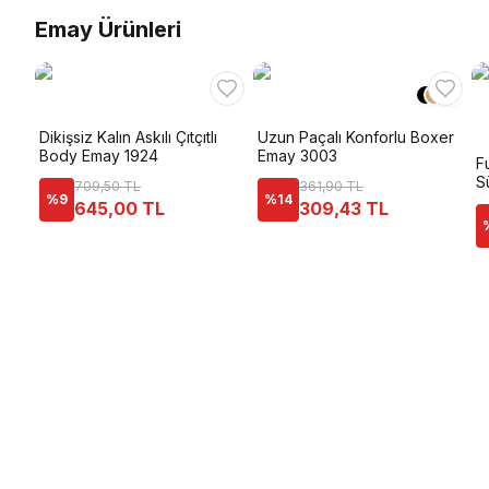
Emay Ürünleri
+
2
Dikişsiz Kalın Askılı Çıtçıtlı
Uzun Paçalı Konforlu Boxer
Body Emay 1924
Emay 3003
F
S
709,50 TL
361,90 TL
%
9
%
14
645,00 TL
309,43 TL