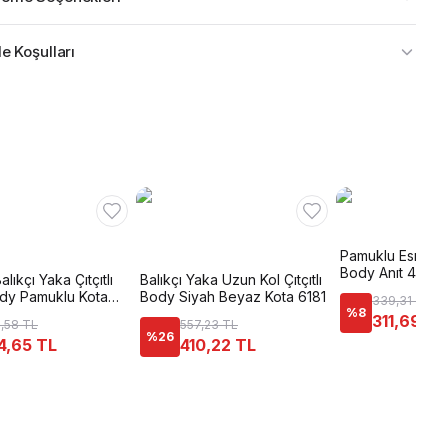
e Koşulları
Pamuklu Esnek 
Body Anıt 4056
Balıkçı Yaka Çıtçıtlı
Balıkçı Yaka Uzun Kol Çıtçıtlı
dy Pamuklu Kota
Body Siyah Beyaz Kota 6181
339,31 TL
%
8
311,69 TL
,58 TL
557,23 TL
%
26
4,65 TL
410,22 TL