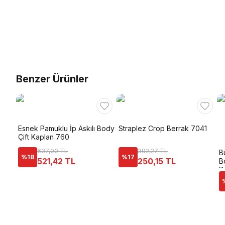
Benzer Ürünler
Esnek Pamuklu İp Askılı Body
Straplez Crop Berrak 7041
Çift Kaplan 760
637,00 TL
302,27 TL
B
%
18
%
17
521,42 TL
250,15 TL
B
D