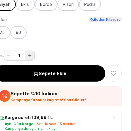
Siyah
Ekru
Bordo
Vizon
Pudra
den:
Beden Kılavuzu
75
90
t:
1
Sepete Ekle
Sepette %
10
İndirim
Kampanya fırsatını kaçırma! Son Günler!
Kargo ücreti
109,99
TL
Aynı Gün Kargo
—
Son
10 saat 35 dakika
!
•
Kampanya detayları için tıklayın