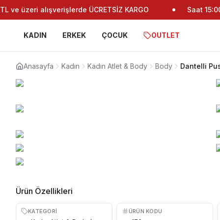
 ve üzeri alışverişlerde ÜCRETSİZ KARGO
Saat 15:00'
KADIN
ERKEK
ÇOCUK
OUTLET
Anasayfa
Kadın
Kadın Atlet & Body
Body
Dantelli P
Ürün Özellikleri
KATEGORI
ÜRÜN KODU