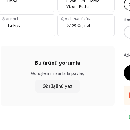
Emay
Siyah, Ekru, Bordo,
Vizon, Pudra
Be
MENŞEI
ORIJINAL ÜRÜN
Türkiye
%100 Orijinal
Ade
Bu ürünü yorumla
Görüşlerini insanlarla paylaş
Görüşünü yaz