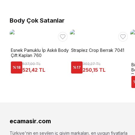
Body Çok Satanlar
Esnek Pamuklu İp Askılı Body
Straplez Crop Berrak 7041
Çift Kaplan 760
637,00 TL
302,27 TL
B
%
18
%
17
521,42 TL
250,15 TL
B
D
ecamasir.com
Türkiye'nin en sevilen iç giyim markaları, en uygun fiyatlarla