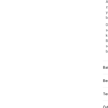
A
z
y
b
D
s
k
B
s
b
Ba
Be
Tes
Öd