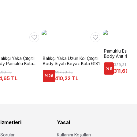
Pamuklu Esnek 
Body Anıt 4056
Balıkçı Yaka Çıtçıtlı
Balıkçı Yaka Uzun Kol Çıtçıtlı
dy Pamuklu Kota
Body Siyah Beyaz Kota 6181
339,31 TL
%
8
311,69 TL
,58 TL
557,23 TL
%
26
4,65 TL
410,22 TL
izmetleri
Yasal
 Sorular
Kullanım Koşulları