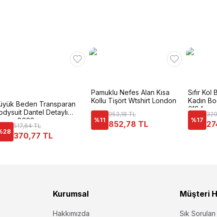
Pamuklu Nefes Alan Kısa
Sıfır Kol 
Kollu Tişört Wtshirt London
Kadın Bo
üyük Beden Transparan
6184
odysuit Dantel Detaylı
953,18 TL
329
onex 8020
%
11
%
17
852,78 TL
27
517,64 TL
%
28
370,77 TL
Kurumsal
Müşteri H
Hakkımızda
Sık Sorulan