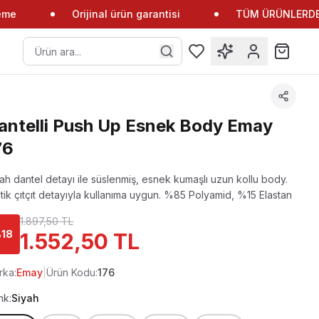
me
Orijinal ürün garantisi
TÜM ÜRÜNLERDE %
antelli Push Up Esnek Body Emay
76
ah dantel detayı ile süslenmiş, esnek kumaşlı uzun kollu body.
tik çıtçıt detayıyla kullanıma uygun.
%85 Polyamid, %15 Elastan
1.897,50 TL
%
18
1.552,50 TL
rka:
Emay
|
Ürün Kodu:
176
nk:
Siyah