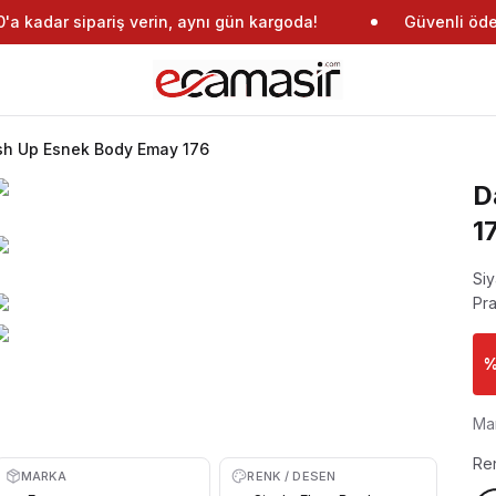
a kadar sipariş verin, aynı gün kargoda!
Güvenli öde
ush Up Esnek Body Emay 176
D
1
Siy
Pra
Ma
Re
MARKA
RENK / DESEN