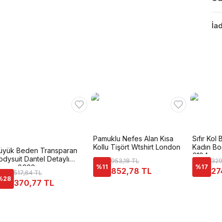
İad
Pamuklu Nefes Alan Kısa
Sıfır Kol 
Kollu Tişört Wtshirt London
Kadın Bo
üyük Beden Transparan
6184
odysuit Dantel Detaylı
953,18 TL
329
onex 8020
%
11
%
17
852,78 TL
27
517,64 TL
%
28
370,77 TL