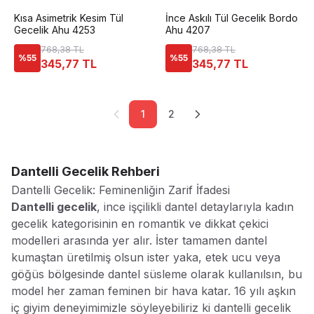
Kısa Asimetrik Kesim Tül
İnce Askılı Tül Gecelik Bordo
Gecelik Ahu 4253
Ahu 4207
768,38 TL
768,38 TL
%
55
%
55
345,77 TL
345,77 TL
1
2
Dantelli Gecelik
Rehberi
Dantelli Gecelik: Feminenliğin Zarif İfadesi
Dantelli gecelik
, ince işçilikli dantel detaylarıyla kadın
gecelik kategorisinin en romantik ve dikkat çekici
modelleri arasında yer alır. İster tamamen dantel
kumaştan üretilmiş olsun ister yaka, etek ucu veya
göğüs bölgesinde dantel süsleme olarak kullanılsın, bu
model her zaman feminen bir hava katar. 16 yılı aşkın
iç giyim deneyimimizle söyleyebiliriz ki dantelli gecelik