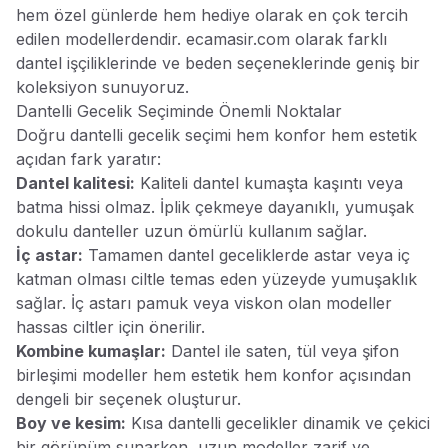
hem özel günlerde hem hediye olarak en çok tercih
edilen modellerdendir. ecamasir.com olarak farklı
dantel işçiliklerinde ve beden seçeneklerinde geniş bir
koleksiyon sunuyoruz.
Dantelli Gecelik Seçiminde Önemli Noktalar
Doğru dantelli gecelik seçimi hem konfor hem estetik
açıdan fark yaratır:
Dantel kalitesi:
Kaliteli dantel kumaşta kaşıntı veya
batma hissi olmaz. İplik çekmeye dayanıklı, yumuşak
dokulu danteller uzun ömürlü kullanım sağlar.
İç astar:
Tamamen dantel geceliklerde astar veya iç
katman olması ciltle temas eden yüzeyde yumuşaklık
sağlar. İç astarı pamuk veya viskon olan modeller
hassas ciltler için önerilir.
Kombine kumaşlar:
Dantel ile saten, tül veya şifon
birleşimi modeller hem estetik hem konfor açısından
dengeli bir seçenek oluşturur.
Boy ve kesim:
Kısa dantelli gecelikler dinamik ve çekici
bir görünüm sunarken, uzun modeller zarif ve