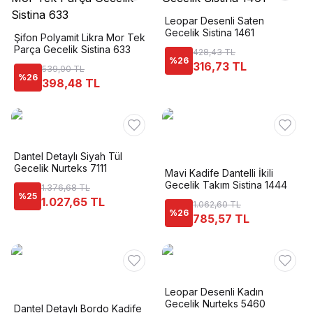
Leopar Desenli Saten
Gecelik Sistina 1461
Şifon Polyamit Likra Mor Tek
Parça Gecelik Sistina 633
428,43 TL
%
26
316,73 TL
539,00 TL
%
26
398,48 TL
Dantel Detaylı Siyah Tül
Gecelik Nurteks 7111
Mavi Kadife Dantelli İkili
Gecelik Takım Sistina 1444
1.376,68 TL
%
25
1.027,65 TL
1.062,60 TL
%
26
785,57 TL
Leopar Desenli Kadın
Gecelik Nurteks 5460
Dantel Detaylı Bordo Kadife