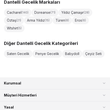
Dantelli Gecelik
Markaları
Cacharel
Doreanse
Yıldız Çamaşır
(
140
)
(
71
)
(
28
)
Öztaş
Arma Yıldız
Türen
Eros
(
21
)
(
15
)
(
8
)
(
6
)
Wtshirt
(
5
)
Diğer
Dantelli Gecelik
Kategorileri
Saten Gecelik
Penye Gecelik
Babydoll
Çeyiz Seti
Kurumsal
Müşteri Hizmetleri
Yasal