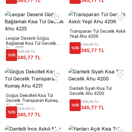
345,77 TL
345,77 TL
Transparan Tül Gecelik Askılı
Yeşil Ahu 4206
Leopar Desenli Göğüs
Bağlamalı Kısa Tül Gecelik
768,38 TL
Ahu 4225
%
55
345,77 TL
768,38 TL
%
55
345,77 TL
Dantelli Siyah Kısa Tül
Gecelik Ahu 4200
Göğüs Dekolteli Kısa Tül
Gecelik Transparan Kumaş
768,38 TL
Ahu 4231
%
55
345,77 TL
768,38 TL
%
55
345,77 TL