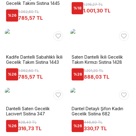
Gecelik Takımı Sistina 1445
1.216,27 TL
%
18
1.001,30 TL
1.062,60 TL
%
26
785,57 TL
Kadife Dantelli Sabahlıklı İkili
Saten Dantelli İkili Gecelik
Gecelik Takım Sistina 1443
Takım Kırmızı Sistina 1428
1.062,60 TL
1.201,20 TL
%
26
%
26
785,57 TL
888,03 TL
Dantelli Saten Gecelik
Dantel Detaylı Şifon Kadın
Lacivert Sistina 347
Gecelik Sistina 682
428,43 TL
446,60 TL
%
26
%
26
316,73 TL
330,17 TL