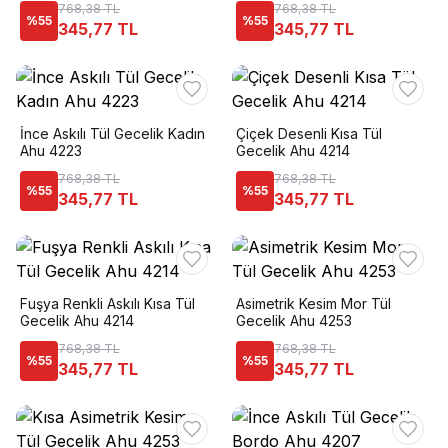
768,38 TL
768,38 TL
%
55
%
55
345,77 TL
345,77 TL
İnce Askılı Tül Gecelik Kadın
Çiçek Desenli Kısa Tül
Ahu 4223
Gecelik Ahu 4214
768,38 TL
768,38 TL
%
55
%
55
345,77 TL
345,77 TL
Fuşya Renkli Askılı Kısa Tül
Asimetrik Kesim Mor Tül
Gecelik Ahu 4214
Gecelik Ahu 4253
768,38 TL
768,38 TL
%
55
%
55
345,77 TL
345,77 TL