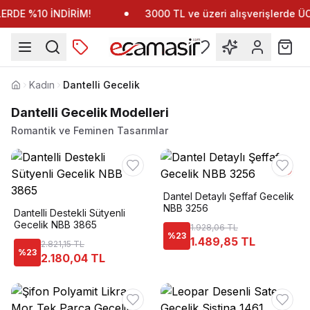
RDE %10 İNDİRİM!
3000 TL ve üzeri alışverişlerde 
Kadın
Dantelli Gecelik
Anasayfa
Dantelli Gecelik Modelleri
Romantik ve Feminen Tasarımlar
Dantel Detaylı Şeffaf Gecelik
NBB 3256
Dantelli Destekli Sütyenli
Gecelik NBB 3865
1.928,06 TL
%
23
1.489,85 TL
2.821,15 TL
%
23
2.180,04 TL