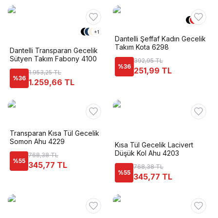
+
1
+
1
Dantelli Şeffaf Kadın Gecelik
Takım Kota 6298
Dantelli Transparan Gecelik
Sütyen Takım Fabony 4100
392,95 TL
%
36
251,99 TL
1.953,25 TL
%
36
1.259,66 TL
Transparan Kısa Tül Gecelik
Somon Ahu 4229
Kısa Tül Gecelik Lacivert
Düşük Kol Ahu 4203
768,38 TL
%
55
345,77 TL
768,38 TL
%
55
345,77 TL