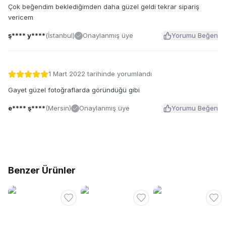
Çok beğendim beklediğimden daha güzel geldi tekrar sipariş
vericem
ş**** y****
(
İstanbul
)
Onaylanmış üye
Yorumu Beğen
1 Mart 2022
tarihinde yorumlandı
Gayet güzel fotoğraflarda göründüğü gibi
e**** ş****
(
Mersin
)
Onaylanmış üye
Yorumu Beğen
Benzer Ürünler