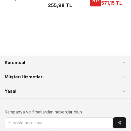
Silikon Bant Elite Life
%
17
571,15 TL
255,98 TL
776
Kurumsal
Müşteri Hizmetleri
Yasal
Kampanya ve fırsatlardan haberdar olun