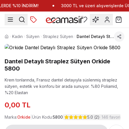
RDE %10 İNDİRİM!
3000 TL ve üzeri alışverişlerde
Kadın
Sütyen
Straplez Sütyen
Dantel Detaylı Straplez Sütyen Orkide 5800
Anasayfa
Dantel Detaylı Straplez Sütyen Orkide
5800
Krem tonlarında, Fransız dantel detayıyla süslenmiş straplez
sütyen, estetik ve konforu bir arada sunuyor.
%80 Poliamid,
%20 Elastan
0,00 TL
Marka:
Orkide
|
Ürün Kodu:
5800
|
5.0
(
2
)
·
146
favori