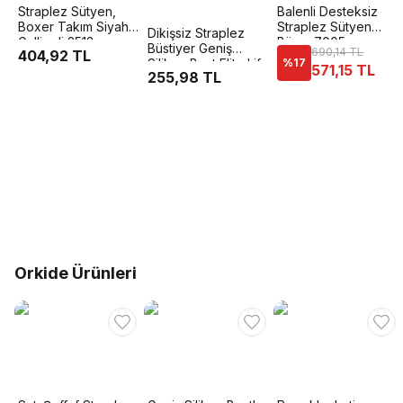
Straplez Sütyen,
Balenli Desteksiz
Boxer Takım Siyah
Straplez Sütyen
Dikişsiz Straplez
Gallipoli 3513
Büşra 7005
Büstiyer Geniş
690,14 TL
404,92 TL
Silikon Bant Elite Life
%
17
571,15 TL
255,98 TL
776
Orkide Ürünleri