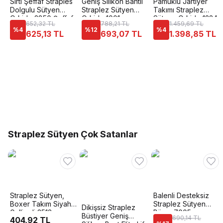
Sırtı Şeffaf Straples
Geniş Silikon Bantlı
Pamuklu Jartiyer
Dolgulu Sütyen
Straplez Sütyen
Takımı Straplez
Orkide 2850 Şeffaf
Orkide 1001
Sütyen Orkide 1234
652,32 TL
788,21 TL
1.459,69 TL
%
4
%
12
%
4
625,13 TL
693,07 TL
1.398,85 TL
Straplez Sütyen Çok Satanlar
Straplez Sütyen,
Balenli Desteksiz
Boxer Takım Siyah
Straplez Sütyen
Dikişsiz Straplez
Gallipoli 3513
Büşra 7005
Büstiyer Geniş
690,14 TL
404,92 TL