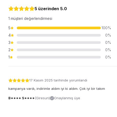
5 üzerinden
5.0
1
müşteri değerlendirmesi
5
100
%
4
0
%
3
0
%
2
0
%
1
0
%
17 Kasım 2025
tarihinde yorumlandı
kampanya vardı, indirimle aldım iyi ki aldım. Çok iyi bir takım
B**** S****
(
Giresun
)
Onaylanmış üye