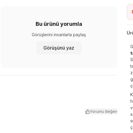
Bu ürünü yorumla
Ür
Görüşlerini insanlarla paylaş
G
Görüşünü yaz
t
S
t
z
g
ç
K
h
v
Yorumu Beğen
s
s
ç