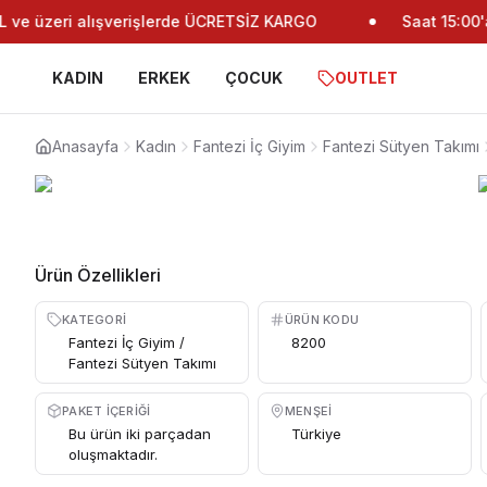
ve üzeri alışverişlerde ÜCRETSİZ KARGO
Saat 15:00'a 
KADIN
ERKEK
ÇOCUK
OUTLET
Anasayfa
Kadın
Fantezi İç Giyim
Fantezi Sütyen Takımı
Ürün Özellikleri
KATEGORI
ÜRÜN KODU
Fantezi İç Giyim /
8200
Fantezi Sütyen Takımı
PAKET İÇERIĞI
MENŞEI
Bu ürün iki parçadan
Türkiye
oluşmaktadır.