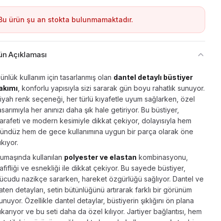
Bu ürün şu an stokta bulunmamaktadır.
ün Açıklaması
ünlük kullanım için tasarlanmış olan
dantel detaylı büstiyer
akımı
, konforlu yapısıyla sizi sararak gün boyu rahatlık sunuyor.
iyah renk seçeneği, her türlü kıyafetle uyum sağlarken, özel
asarımıyla her anınızı daha şık hale getiriyor. Bu büstiyer,
arafeti ve modern kesimiyle dikkat çekiyor, dolayısıyla hem
ündüz hem de gece kullanımına uygun bir parça olarak öne
ıkıyor.
umaşında kullanılan
polyester ve elastan
kombinasyonu,
afifliği ve esnekliği ile dikkat çekiyor. Bu sayede büstiyer,
ücudu nazikçe sararken, hareket özgürlüğü sağlıyor. Dantel ve
aten detayları, setin bütünlüğünü artırarak farklı bir görünüm
unuyor. Özellikle dantel detaylar, büstiyerin şıklığını ön plana
ıkarıyor ve bu seti daha da özel kılıyor. Jartiyer bağlantısı, hem