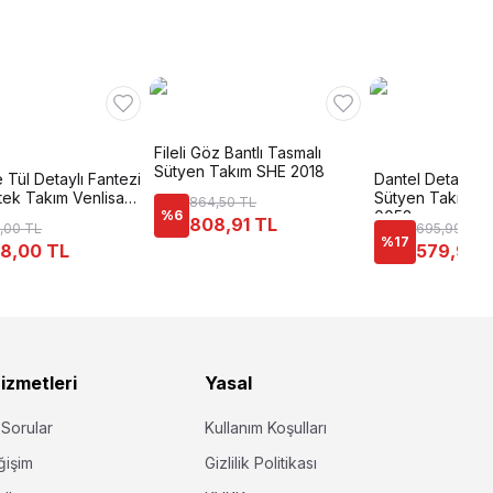
Fileli Göz Bantlı Tasmalı
Sütyen Takım SHE 2018
 Tül Detaylı Fantezi
Dantel Detaylı F
tek Takım Venlisa
Sütyen Takımı Je
864,50 TL
%
6
0053
808,91 TL
,00 TL
695,99 TL
%
17
8,00 TL
579,99 
izmetleri
Yasal
 Sorular
Kullanım Koşulları
ğişim
Gizlilik Politikası