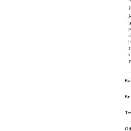
e
ş
A
g
p
u
t
s
k
s
Ba
Be
Tes
Öd