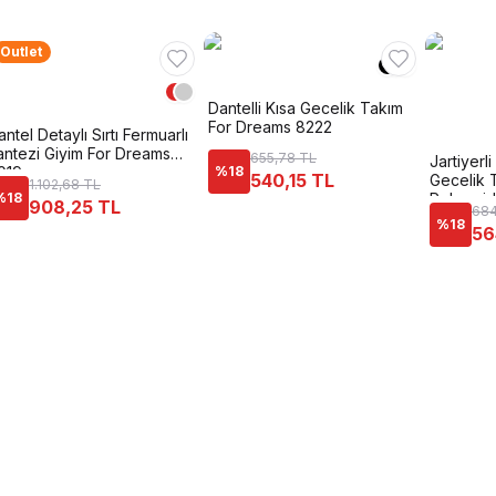
Outlet
Dantelli Kısa Gecelik Takım
For Dreams 8222
antel Detaylı Sırtı Fermuarlı
antezi Giyim For Dreams
655,78 TL
Jartiyer
019
%
18
540,15 TL
Gecelik 
1.102,68 TL
%
18
Polyamid
908,25 TL
684
8244
%
18
56