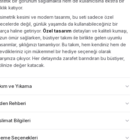
stetik bir görünüm sağlamakta hem de kullanıcısına ekstra bir
ıklık katıyor.
simetrik kesimi ve modern tasarımı, bu seti sadece özel
ecelerde değil, günlük yaşamda da kullanabileceğiniz bir
arça haline getiriyor.
Özel tasarım
detayları ve kaliteli kumaşı,
zun ömür sağlarken, büstiyer takımı ile birlikte gelen uyumlu
asarımlar, şıklığınızı tamamlıyor. Bu takım, hem kendiniz hem de
evdikleriniz için mükemmel bir hediye seçeneği olarak
arşınıza çıkıyor. Her detayında zarafet barındıran bu büstiyer,
tilinize değer katacak.
kım ve Yıkama
den Rehberi
limat Bilgileri
eme Seçenekleri