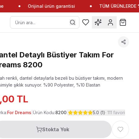
Orijinal ürün garantisi
TÜM ÜRÜNLERDE %10
antel Detaylı Büstiyer Takım For
reams 8200
ah renkli, dantel detaylarla bezeli bu büstiyer takımı, modern
imiyle şıklık sunuyor.
%90 Polyester, %10 Elastan
,00 TL
rka:
For Dreams
|
Ürün Kodu:
8200
|
5.0
(
1
)
·
111
favori
Stokta Yok