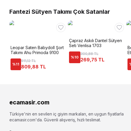
Fantezi Sütyen Takımı Çok Satanlar
Çapraz Askılı Dantel Sütyen
Seti Venlisa 1703
Leopar Saten Babydoll Şort
B
Takımı Ahu Primoda 9100
E
300,88 TL
%
10
269,75 TL
911,12 TL
%
11
809,88 TL
ecamasir.com
Türkiye'nin en sevilen iç giyim markaları, en uygun fiyatlarla
ecamasir.com
'da. Güvenli alışveriş, hızlı teslimat.