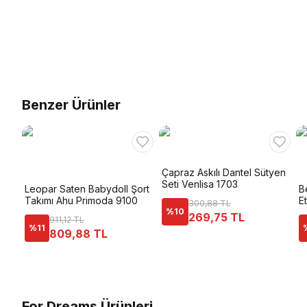
Benzer Ürünler
Çapraz Askılı Dantel Sütyen
Seti Venlisa 1703
Leopar Saten Babydoll Şort
B
Takımı Ahu Primoda 9100
E
300,88 TL
%
10
269,75 TL
911,12 TL
%
11
809,88 TL
For Dreams Ürünleri