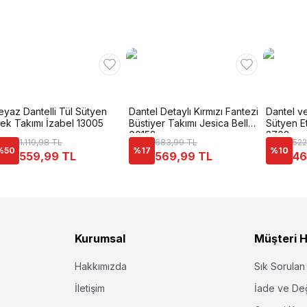
eyaz Dantelli Tül Sütyen
Dantel Detaylı Kırmızı Fantezi
Dantel ve
tek Takımı İzabel 13005
Büstiyer Takımı Jesica Bella
Sütyen E
00152
2702
1.119,98 TL
683,99 TL
522
%
50
%
17
%
10
559,99 TL
569,99 TL
46
Kurumsal
Müşteri H
Hakkımızda
Sık Sorulan
İletişim
İade ve De