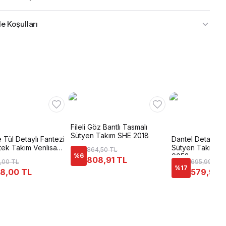
e Koşulları
Fileli Göz Bantlı Tasmalı
Sütyen Takım SHE 2018
 Tül Detaylı Fantezi
Dantel Detaylı F
tek Takım Venlisa
Sütyen Takımı Je
864,50 TL
%
6
0053
808,91 TL
,00 TL
695,99 TL
%
17
8,00 TL
579,99 