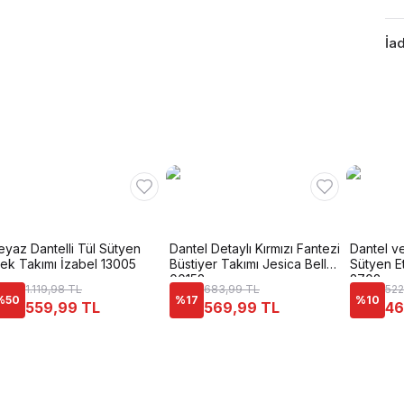
İad
eyaz Dantelli Tül Sütyen
Dantel Detaylı Kırmızı Fantezi
Dantel ve
tek Takımı İzabel 13005
Büstiyer Takımı Jesica Bella
Sütyen E
00152
2702
1.119,98 TL
683,99 TL
522
%
50
%
17
%
10
559,99 TL
569,99 TL
46