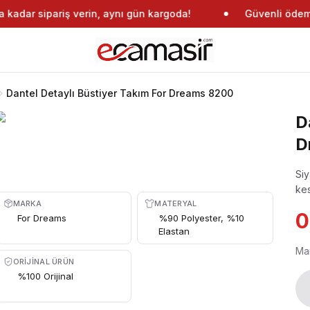
kadar sipariş verin, aynı gün kargoda!
Güvenli ödeme
Dantel Detaylı Büstiyer Takım For Dreams 8200
D
D
Siy
kes
MARKA
MATERYAL
0
For Dreams
%90 Polyester, %10
Elastan
Ma
ORIJINAL ÜRÜN
%100 Orijinal