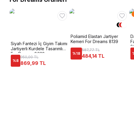
Poliamid Elastan Jartiyer
D
Kemeri For Dreams 8139
F
Siyah Fantezi İç Giyim Takımı
8
Jartiyerli Kurdele Tasarımlı
587,77 TL
For Dreams 8632
%
18
484,14 TL
950,00 TL
%
8
869,99 TL