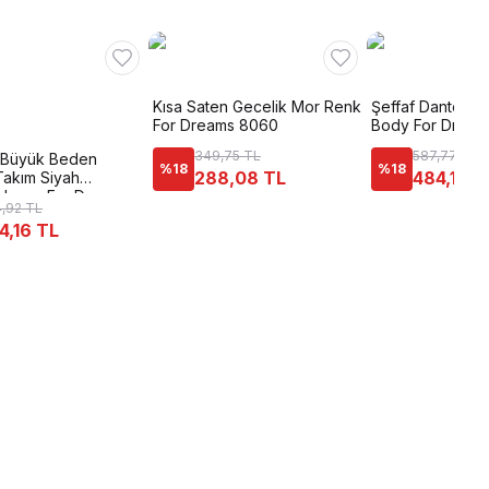
Kısa Saten Gecelik Mor Renk
Şeffaf Dantel T
For Dreams 8060
Body For Dream
349,75 TL
587,77 TL
li Büyük Beden
%
18
%
18
288,08 TL
484,14 T
Takım Siyah
 Lycra For Dreams
,92 TL
4,16 TL