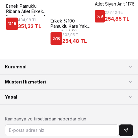
Atlet Siyah Anıt 1176
Esnek Pamuklu
Ribana Atlet Erkek
277,42 TL
Korsesi Form Angel
%
8
254,85 TL
434,98 TL
Erkek %100
6012
%
19
351,32 TL
Pamuklu Kare Yaka
İnce Askılı Ribana
302,95 TL
Esnek Rahat Atlet
%
16
254,48 TL
Özkan 12458
Kurumsal
Müşteri Hizmetleri
Yasal
Kampanya ve fırsatlardan haberdar olun