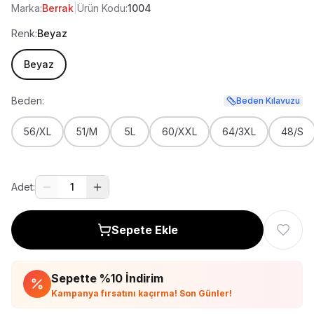
Marka:
Berrak
|
Ürün Kodu:
1004
Renk:
Beyaz
Beyaz
Beden:
Beden Kılavuzu
56/XL
51/M
5L
60/XXL
64/3XL
48/S
Adet:
1
Sepete Ekle
Sepette %
10
İndirim
Kampanya fırsatını kaçırma! Son Günler!