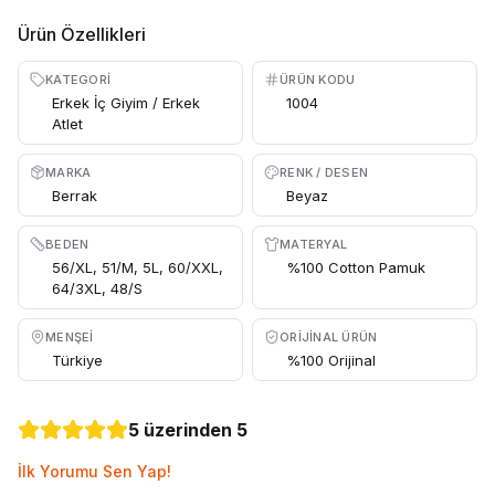
Ürün Özellikleri
KATEGORI
ÜRÜN KODU
Erkek İç Giyim / Erkek
1004
Atlet
MARKA
RENK / DESEN
Berrak
Beyaz
BEDEN
MATERYAL
56/XL, 51/M, 5L, 60/XXL,
%100 Cotton Pamuk
64/3XL, 48/S
MENŞEI
ORIJINAL ÜRÜN
Türkiye
%100 Orijinal
5 üzerinden 5
İlk Yorumu Sen Yap!