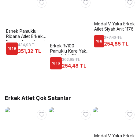
Modal V Yaka Erkek
Atlet Siyah Anıt 1176
Esnek Pamuklu
Ribana Atlet Erkek
277,42 TL
Korsesi Form Angel
%
8
254,85 TL
434,98 TL
Erkek %100
6012
%
19
351,32 TL
Pamuklu Kare Yaka
İnce Askılı Ribana
302,95 TL
Esnek Rahat Atlet
%
16
254,48 TL
Özkan 12458
Erkek Atlet Çok Satanlar
Modal V Yaka Erkek